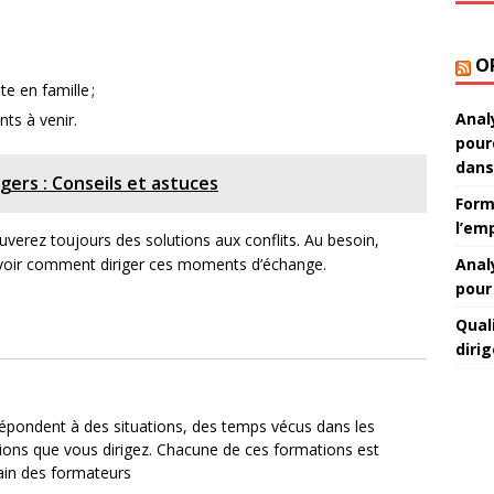
O
e en famille ;
Anal
ts à venir.
pour
dans
ers : Conseils et astuces
Form
l’emp
uverez toujours des solutions aux conflits. Au besoin,
avoir comment diriger ces moments d’échange.
Anal
pour
Qual
diri
épondent à des situations, des temps vécus dans les
tutions que vous dirigez. Chacune de ces formations est
rain des formateurs