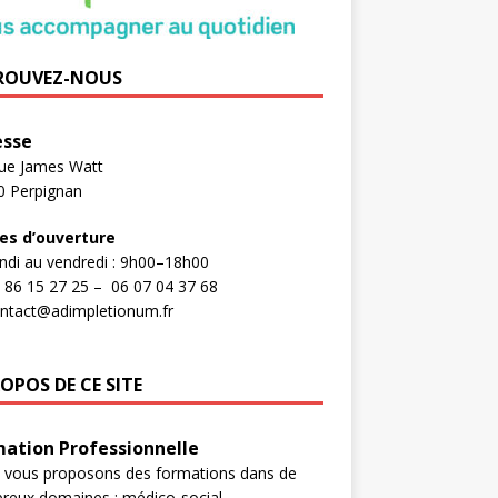
ROUVEZ-NOUS
esse
rue James Watt
0 Perpignan
es d’ouverture
ndi au vendredi : 9h00–18h00
 86 15 27 25 –
06 07 04 37 68
ntact@adimpletionum.fr
OPOS DE CE SITE
ation Professionnelle​
 vous proposons des formations dans de
eux domaines : médico-social,