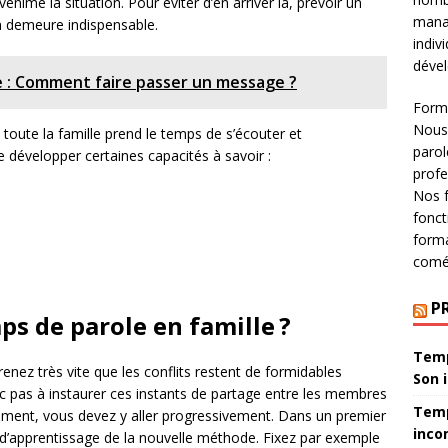
enime la situation. Pour éviter d’en arriver là, prévoir un
mana
n demeure indispensable.
indiv
déve
e : Comment faire passer un message ?
Forma
Nous
oute la famille prend le temps de s’écouter et
parol
e développer certaines capacités à savoir :
profe
Nos f
fonct
forma
comé
P
s de parole en famille ?
Temp
nez très vite que les conflits restent de formidables
Son 
c pas à instaurer ces instants de partage entre les membres
Temp
oment, vous devez y aller progressivement. Dans un premier
inco
 d’apprentissage de la nouvelle méthode. Fixez par exemple