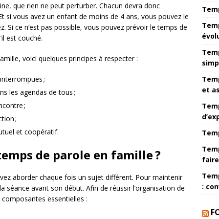
ne, que rien ne peut perturber. Chacun devra donc
Temp
 si vous avez un enfant de moins de 4 ans, vous pouvez le
Temp
z. Si ce n’est pas possible, vous pouvez prévoir le temps de
évol
’il est couché.
Temp
mille, voici quelques principes à respecter :
simp
 interrompues ;
Temp
et a
s les agendas de tous ;
ncontre ;
Temp
d’ex
tion ;
tuel et coopératif.
Temp
Temp
emps de parole en famille ?
fair
Temp
ez aborder chaque fois un sujet différent. Pour maintenir
: co
la séance avant son début. Afin de réussir l’organisation de
s composantes essentielles :
F