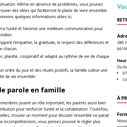
a situation. Même en absence de problèmes, vous pouvez
uver des idées qui faciliteront le plaisir de vivre ensemble.
nons quelques informations utiles ici.
RET
rce l’unité et favorise une meilleure communication pour
otidien.
Adr
ppent l’empathie, la gratitude, le respect des différences et
280 
de chacun.
6610
lier, planifié, coopératif et adapté au rythme de vie de chaque
Heur
Du lu
ordre du jour et des rituels positifs, la famille cultive une
07
ité de vie ensemble.
co
e parole en famille
À PR
 membres jouent un rôle important, les parents aussi bien
ibution pour renforcer l’unité et la cohabitation. Toutefois,
Form
elles, trouver un moment pour discuter ensemble ne parait
Nous
 une incompréhension, vous pensez pouvoir le régler plus
nombr